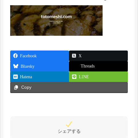
Facebook
X
Threads
Bluesky
Hatena
LINE
Copy
シェアする