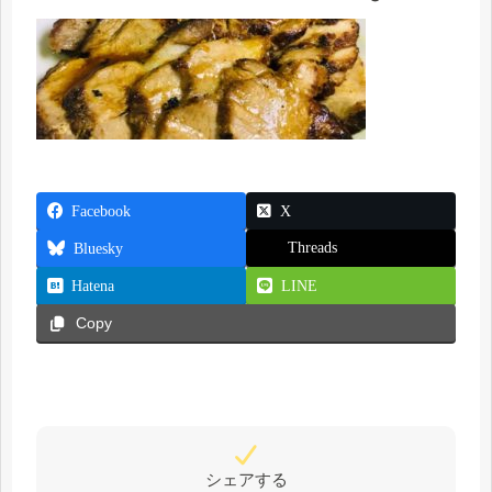
Facebook
X
Threads
Bluesky
Hatena
LINE
Copy
シェアする